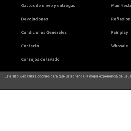
Gastos de envío y entregas
Manifiest
Devoluciones
Reflexion
Condiciones Generales
Fair play
Contacto
Whosale
Consejos de lavado
Este sitio web utiliza cookies para que usted tenga la mejor experiencia de u