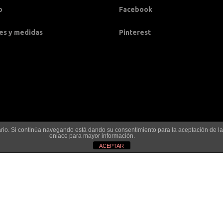
o
Facebook
es y medidas
Pinterest
suario. Si continúa navegando está dando su consentimiento para la aceptación de 
enlace para mayor información.
ACEPTAR