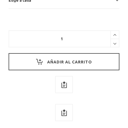
PETO
FALDA
MIDI
DE
ALGODÓN
AÑADIR AL CARRITO
ORGÁNICO
NEGRO
quantity