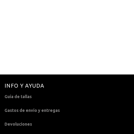
GORRO DE FELPA PETRÓLEO
22,00
€
INFO Y AYUDA
Guía de tallas
Gastos de envío y entregas
Devoluciones