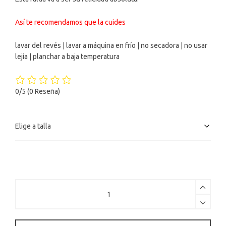
Así te recomendamos que la cuides
lavar del revés | lavar a máquina en frío | no secadora | no usar
lejía | planchar a baja temperatura
0/5
(0 Reseña)
Falda
midi
de
espiga