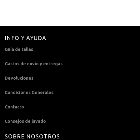
El
El
69,99
€
32,99
€
precio
precio
original
actual
era:
es:
69,99€.
32,99€.
INFO Y AYUDA
Guía de tallas
Gastos de envío y entregas
Devoluciones
Condiciones Generales
Contacto
Consejos de lavado
SOBRE NOSOTROS