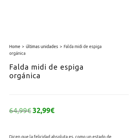
Home
>
últimas unidades
>
Falda midi de espiga
orgánica
Falda midi de espiga
orgánica
El
El
64,99
€
32,99
€
precio
precio
original
actual
era:
es:
64,99€.
32,99€.
Dicen que la felicidad absoluta es, como un estado de