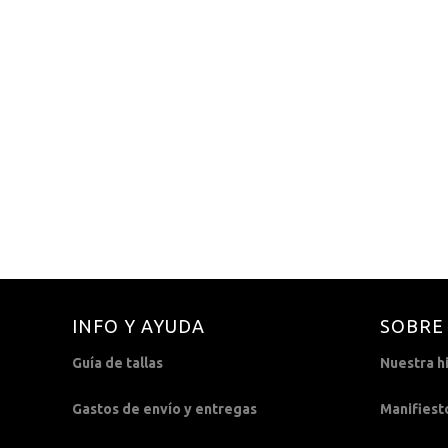
Vestido volante de algodón
El
El
69,99
€
32,99
€
precio
precio
original
actual
era:
es:
69,99€.
32,99€.
INFO Y AYUDA
SOBRE
Guía de tallas
Nuestra hi
Gastos de envío y entregas
Manifiest