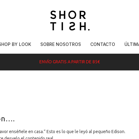
SHOP BY LOOK
SOBRE NOSOTROS
CONTACTO
ÚLTIM
ENVÍO GRATIS A PARTIR DE 85€
son….
favor enséñele en casa.” Esto es lo que le leyó al pequeño Edison.
e desvelo el contenido real.